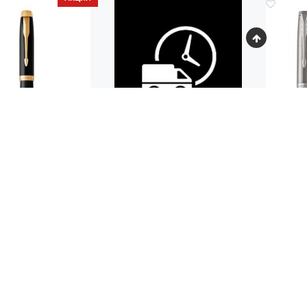
Код.: 573
РОЛЛЕР PARKER IM
НАБОР
TAL BLACK GT
STAI
(ШАРИ
 600
19
руб.