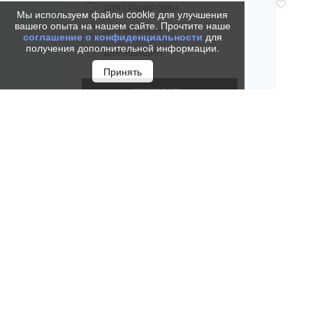
ДЛЯ ГРАВИРОВКИ
Мы используем файлы cookie для улучшения
вашего опыта на нашем сайте. Прочтите наше
ДЛЯ МУЖЧИН
соглашение о конфиденциальности
для
получения дополнительной информации.
ДЛЯ ЖЕНЩИН
Принять
РУЧКА 
ME
6