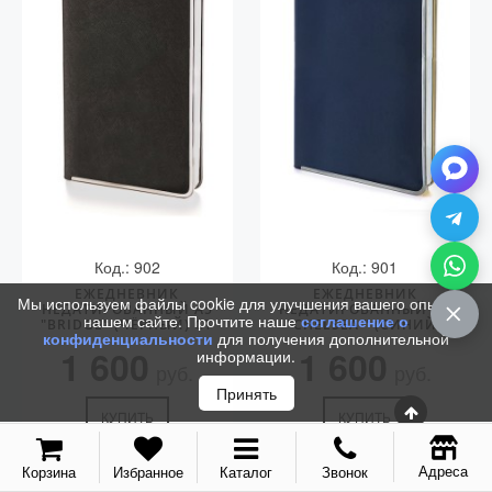
С золотым пером
Распродажа
Аксессуары
Запчасти
Упаковка
Подарочные сертификаты
Код.: 902
Код.: 901
ЕЖЕДНЕВНИК
ЕЖЕДНЕВНИК
Мы используем файлы cookie для улучшения вашего опыта на
НЕДАТИРОВАННЫЙ А5
НЕДАТИРОВАННЫЙ А5
нашем сайте. Прочтите наше
соглашение о
"BRIDGE" (ЧЁРНЫЙ) CT
"CHELSEA " (СИНИЙ)
конфиденциальности
для получения дополнительной
1 600
1 600
информации.
руб.
руб.
Принять
КУПИТЬ
КУПИТЬ
Адреса
Корзина
Избранное
Каталог
Звонок