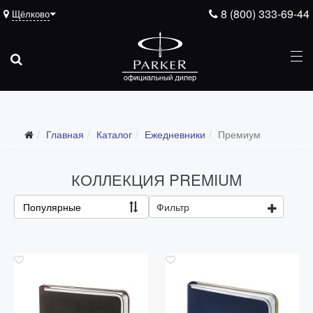
8 (800) 333-69-44
Щёлково
Подарочные ручки
Главная
Каталог
Ежедневники
Премиум
Ежедневники
Все ежедневники
КОЛЛЕКЦИЯ PREMIUM
Премиум
Популярные
Фильтр
Стандарт
Moleskine
Portobello
Boss
Ручки для гравировки